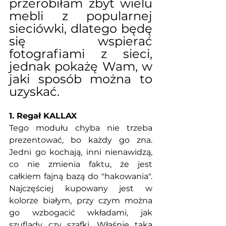
przerobiłam zbyt wielu 
mebli z popularnej 
sieciówki, dlatego będę 
się wspierać 
fotografiami z sieci, 
jednak pokażę Wam, w 
jaki sposób można to 
uzyskać. 
1. Regał KALLAX
Tego modułu chyba nie trzeba 
prezentować, bo każdy go zna. 
Jedni go kochają, inni nienawidzą, 
co nie zmienia faktu, że jest 
całkiem fajną bazą do "hakowania". 
Najczęściej kupowany jest w 
kolorze białym, przy czym można 
go wzbogacić wkładami, jak 
szuflady czy szafki. Właśnie taką 