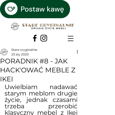
Stare oryginalnie
23 sty 2020
PORADNIK #8 - JAK
HACK'OWAĆ MEBLE Z
IKEI
Uwielbiam nadawać 
starym meblom drugie 
życie, jednak czasami 
trzeba przerobić 
klasyczny mebel z Ikei 