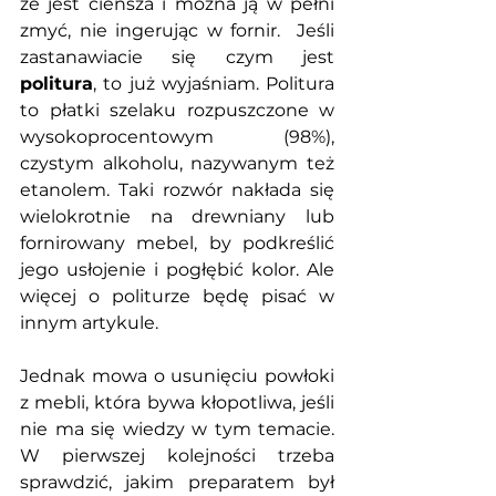
że jest cieńsza i można ją w pełni 
zmyć, nie ingerując w fornir.  Jeśli 
zastanawiacie się czym jest 
politura
, to już wyjaśniam. Politura 
to płatki szelaku rozpuszczone w 
wysokoprocentowym (98%), 
czystym alkoholu, nazywanym też 
etanolem. Taki rozwór nakłada się 
wielokrotnie na drewniany lub 
fornirowany mebel, by podkreślić 
jego usłojenie i pogłębić kolor. Ale 
więcej o politurze będę pisać w 
innym artykule. 
Jednak mowa o usunięciu powłoki 
z mebli, która bywa kłopotliwa, jeśli 
nie ma się wiedzy w tym temacie. 
W pierwszej kolejności trzeba 
sprawdzić, jakim preparatem był 