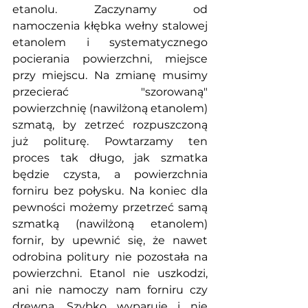
etanolu. Zaczynamy od 
namoczenia kłębka wełny stalowej 
etanolem i systematycznego 
pocierania powierzchni, miejsce 
przy miejscu. Na zmianę musimy 
przecierać "szorowaną" 
powierzchnię (nawilżoną etanolem) 
szmatą, by zetrzeć rozpuszczoną 
już politurę. Powtarzamy ten 
proces tak długo, jak szmatka 
będzie czysta, a powierzchnia 
forniru bez połysku. Na koniec dla 
pewności możemy przetrzeć samą 
szmatką (nawilżoną etanolem) 
fornir, by upewnić się, że nawet 
odrobina politury nie pozostała na 
powierzchni. Etanol nie uszkodzi, 
ani nie namoczy nam forniru czy 
drewna. Szybko wyparuje i nie 