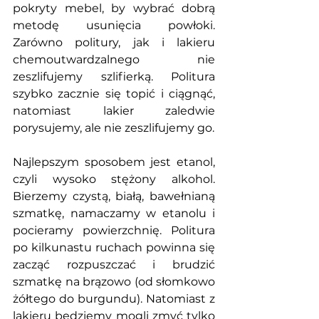
pokryty mebel, by wybrać dobrą 
metodę usunięcia powłoki. 
Zarówno politury, jak i lakieru 
chemoutwardzalnego nie 
zeszlifujemy szlifierką. Politura 
szybko zacznie się topić i ciągnąć, 
natomiast lakier zaledwie 
porysujemy, ale nie zeszlifujemy go. 
Najlepszym sposobem jest etanol, 
czyli wysoko stężony alkohol. 
Bierzemy czystą, białą, bawełnianą 
szmatkę, namaczamy w etanolu i 
pocieramy powierzchnię. Politura 
po kilkunastu ruchach powinna się 
zacząć rozpuszczać i brudzić 
szmatkę na brązowo (od słomkowo 
żółtego do burgundu). Natomiast z 
lakieru będziemy mogli zmyć tylko 